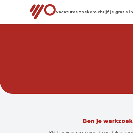
Vacatures zoeken
Schrijf je gratis in
VACA
Ben je werkzoe
Klik hier voor onze meeste gestelde vr