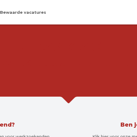
Bewaarde vacatures
TUREBANK ACHTE
WERK BIJ JOU IN DE BUURT.
kend?
Ben 
agen voor werkzoekenden
Klik hier voor onze 