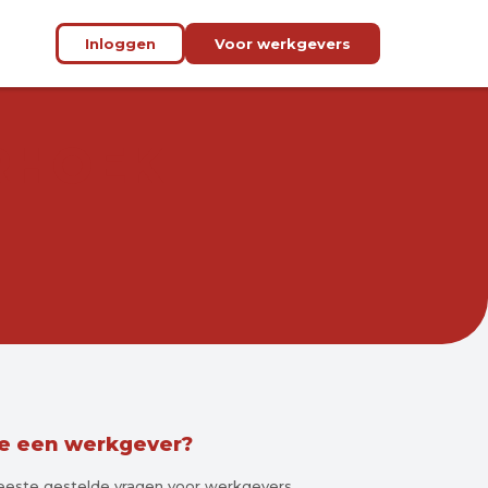
Inloggen
Voor werkgevers
RHOEK
je een werkgever?
meeste gestelde vragen voor werkgevers