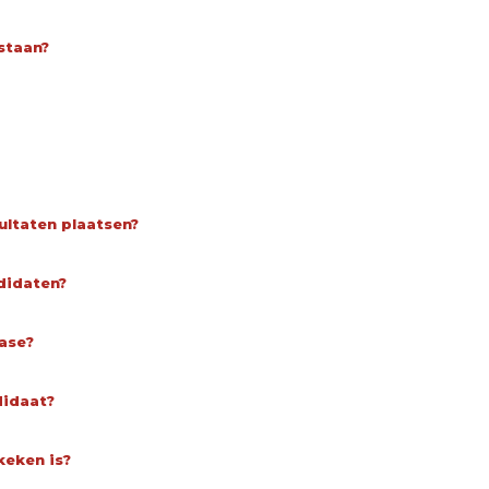
staan?
ultaten plaatsen?
didaten?
ase?
didaat?
keken is?