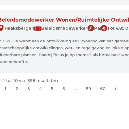
Beleidsmedewerker Wonen/Ruimtelijke Ontwi
Haaksbergen
Beleidsmedewerker
Parttime
Tot €85,0
€
t 31675 Je werkt aan de ontwikkeling en uitvoering van het gemeen
aatschappelijke ontwikkelingen, wet- en regelgeving en lokale o
itvoerbare plannen. Daarbij focus je op thema’s als betaalbaar 
oonbehoefte...
t
1
tot
10
van
598
resultaten
1
2
3
4
5
6
...
59
60