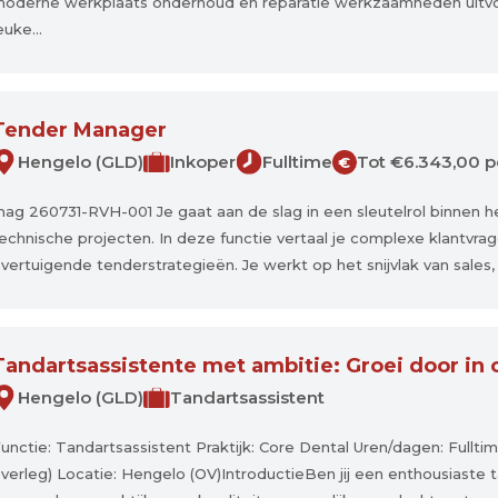
oderne werkplaats onderhoud en reparatie werkzaamheden uitvoer
euke...
Tender Manager
Hengelo (GLD)
Inkoper
Fulltime
Tot €6.343,00 p
€
ag 260731-RVH-001 Je gaat aan de slag in een sleutelrol binnen he
echnische projecten. In deze functie vertaal je complexe klantvr
vertuigende tenderstrategieën. Je werkt op het snijvlak van sales
Tandartsassistente met ambitie: Groei door in o
Hengelo (GLD)
Tandartsassistent
unctie: Tandartsassistent Praktijk: Core Dental Uren/dagen: Fullti
verleg) Locatie: Hengelo (OV)IntroductieBen jij een enthousiaste t