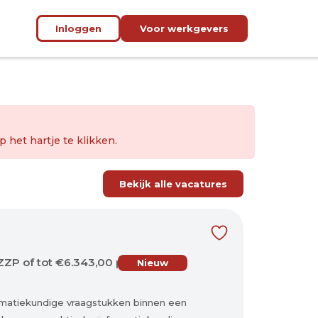
Inloggen
Voor werkgevers
het hartje te klikken.
Bekijk alle vacatures
ZZP of tot €6.343,00 per maand bruto fulltime voor deta
Nieuw
formatiekundige vraagstukken binnen een