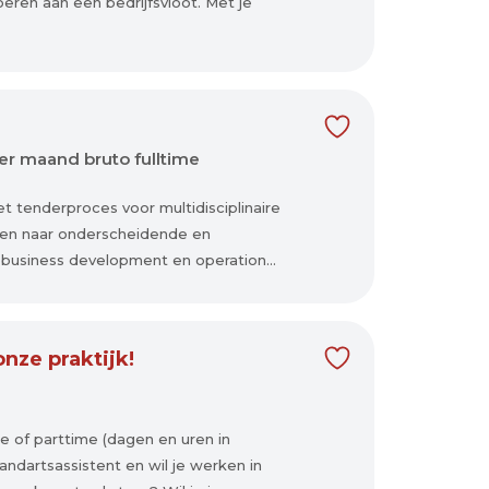
en aan een bedrijfsvloot. Met je
er maand bruto fulltime
t tenderproces voor multidisciplinaire
agen naar onderscheidende en
, business development en operation...
nze praktijk!
me of parttime (dagen en uren in
andartsassistent en wil je werken in