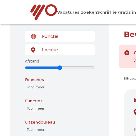
Vacatures zoeken
Schrijf je gratis in
Be
J
Afstand
598 vac
Branches
Toon meer
Functies
Toon meer
Uitzendbureau
f
Toon meer