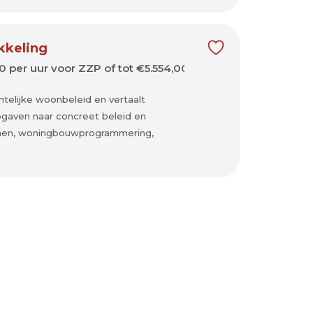
kkeling
0 per uur voor ZZP of tot €5.554,00 per maand bruto full
telijke woonbeleid en vertaalt
pgaven naar concreet beleid en
wonen, woningbouwprogrammering,