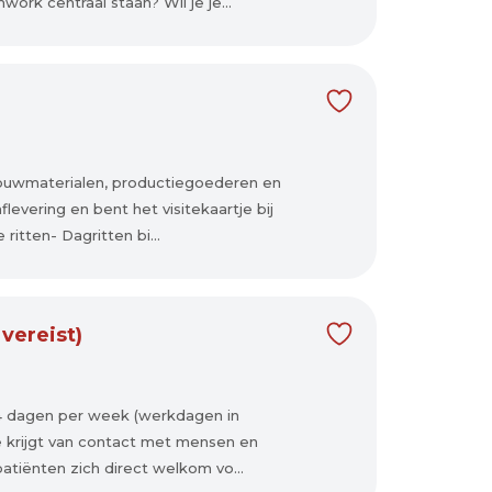
ork centraal staan? Wil je je...
 bouwmaterialen, productiegoederen en
levering en bent het visitekaartje bij
ritten- Dagritten bi...
vereist)
 4 dagen per week (werkdagen in
e krijgt van contact met mensen en
 patiënten zich direct welkom vo...