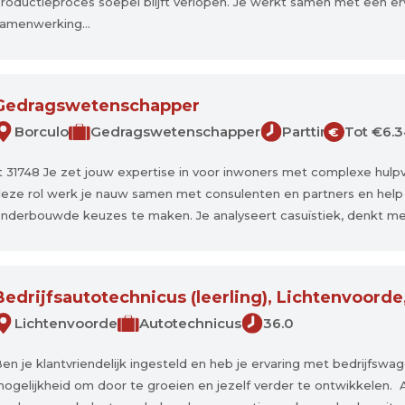
roductieproces soepel blijft verlopen. Je werkt samen met een 
amenwerking...
Gedragswetenschapper
Borculo
Gedragswetenschapper
Parttime
Tot €6.3
€
t 31748 Je zet jouw expertise in voor inwoners met complexe hulpv
eze rol werk je nauw samen met consulenten en partners en help 
nderbouwde keuzes te maken. Je analyseert casuïstiek, denkt mee o
Bedrijfsautotechnicus (leerling), Lichtenvoorde
Lichtenvoorde
Autotechnicus
36.0
en je klantvriendelijk ingesteld en heb je ervaring met bedrijfswage
ogelijkheid om door te groeien en jezelf verder te ontwikkelen. A