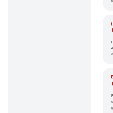
e
G
A
d
F
o
g