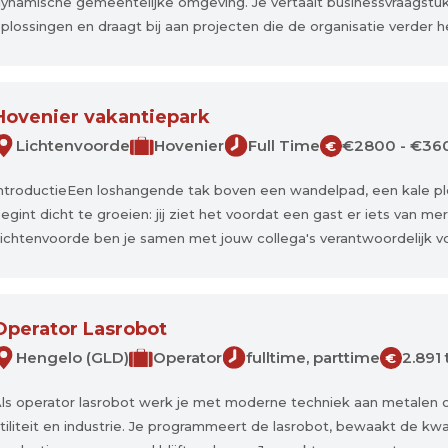
ynamische gemeentelijke omgeving. Je vertaalt businessvraagstuk
plossingen en draagt bij aan projecten die de organisatie verder hel
Hovenier vakantiepark
Lichtenvoorde
Hovenier
Full Time
€2800 - €36
€
ntroductieEen loshangende tak boven een wandelpad, een kale ple
egint dicht te groeien: jij ziet het voordat een gast er iets van mer
ichtenvoorde ben je samen met jouw collega's verantwoordelijk voo
Operator Lasrobot
Hengelo (GLD)
Operator
fulltime, parttime
2.891
€
ls operator lasrobot werk je met moderne techniek aan metalen o
tiliteit en industrie. Je programmeert de lasrobot, bewaakt de kwal