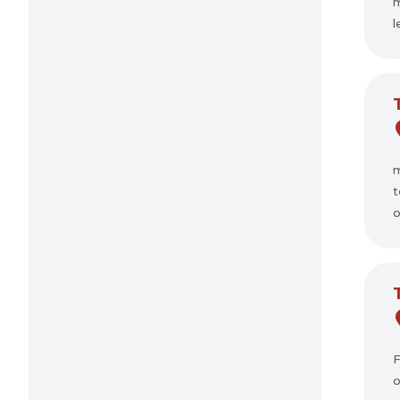
m
l
m
t
o
F
o