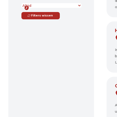
d
o
Filters wissen
I
b
L
A
u