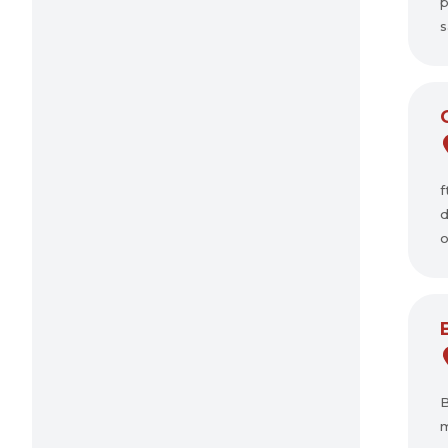
p
s
f
d
o
B
m