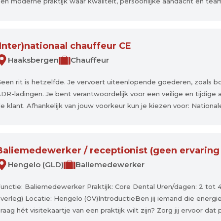
en moderne praktijk waar kwaliteit, persoonlijke aandacht en teamw
(Inter)nationaal chauffeur CE
Haaksbergen
Chauffeur
een rit is hetzelfde. Je vervoert uiteenlopende goederen, zoals
DR-ladingen. Je bent verantwoordelijk voor een veilige en tijdige af
e klant. Afhankelijk van jouw voorkeur kun je kiezen voor: Nationale 
Baliemedewerker / receptionist (geen ervaring 
Hengelo (GLD)
Baliemedewerker
unctie: Baliemedewerker Praktijk: Core Dental Uren/dagen: 2 tot
verleg) Locatie: Hengelo (OV)IntroductieBen jij iemand die energi
raag hét visitekaartje van een praktijk wilt zijn? Zorg jij ervoor dat