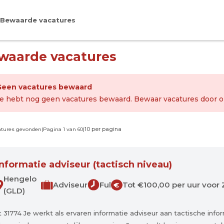
Bewaarde vacatures
waarde vacatures
Geen vacatures bewaard
e hebt nog geen vacatures bewaard. Bewaar vacatures door op 
atures gevonden
|
Pagina 1 van 60
|
Informatie adviseur (tactisch niveau)
Hengelo
Adviseur
Fulltime
Tot €100,00 per uur voor 
€
(GLD)
t 31774 Je werkt als ervaren informatie adviseur aan tactische in