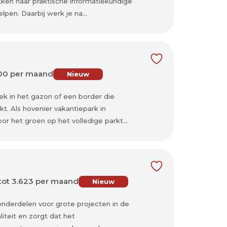
ken naar praktische informatiekundige
pen. Daarbij werk je na...
00 per maand
Nieuw
k in het gazon of een border die
kt. Als hovenier vakantiepark in
r het groen op het volledige parkt...
 tot 3.623 per maand
Nieuw
nderdelen voor grote projecten in de
iteit en zorgt dat het