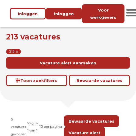
Voor
Inloggen
Inloggen
werkgevers
213 vacatures
213
Vacature alert aanmaken
Toon zoekfilters
Bewaarde vacatures
0
Bewaarde vacatures
Pagina
vacatures
|
|
1 van 1
Vacature alert
gevonden