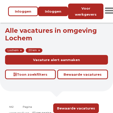
Voor
Inloggen
Inloggen
werkgevers
Alle vacatures in omgeving
Lochem
Lochem
20 km
Vacature alert aanmaken
Toon zoekfilters
Bewaarde vacatures
442
Pagina
Bewaarde vacatures
vacatures
|
1 van
|