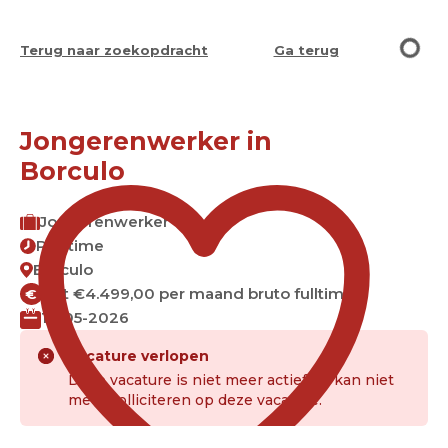
Terug naar zoekopdracht
Ga terug
Jongerenwerker in
Borculo
Jongerenwerker
Parttime
Borculo
Tot €4.499,00 per maand bruto fulltime
€
12-05-2026
Vacature verlopen
Deze vacature is niet meer actief. Je kan niet
meer solliciteren op deze vacature.