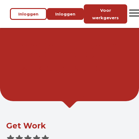
Voor
Inloggen
Inloggen
werkgevers
VACATUREBANK
ACHTERHOEK
WERK BIJ JOU IN DE BUURT.
Get Work