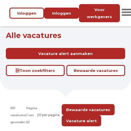
Voor
Inloggen
Inloggen
werkgevers
Alle vacatures
Vacature alert aanmaken
Toon zoekfilters
Bewaarde vacatures
597
Pagina
Bewaarde vacatures
vacatures
|
1 van
|
Vacature alert
gevonden
60