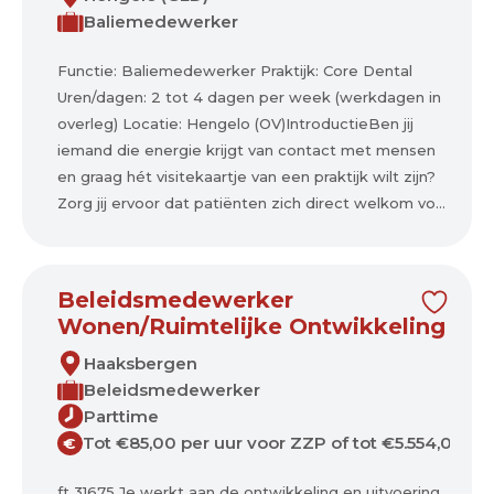
Baliemedewerker
Functie: Baliemedewerker Praktijk: Core Dental
Uren/dagen: 2 tot 4 dagen per week (werkdagen in
overleg) Locatie: Hengelo (OV)IntroductieBen jij
iemand die energie krijgt van contact met mensen
en graag hét visitekaartje van een praktijk wilt zijn?
Zorg jij ervoor dat patiënten zich direct welkom vo...
Beleidsmedewerker
Wonen/Ruimtelijke Ontwikkeling
Haaksbergen
Beleidsmedewerker
Parttime
Tot €85,00 per uur voor ZZP of tot €5.554,00 p
€
ft 31675 Je werkt aan de ontwikkeling en uitvoering