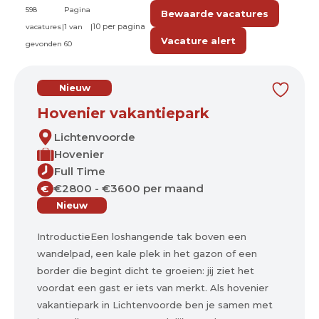
598
Pagina
Bewaarde vacatures
vacatures
|
1 van
|
Vacature alert
gevonden
60
Nieuw
Hovenier vakantiepark
Lichtenvoorde
Hovenier
Full Time
€2800 - €3600 per maand
€
Nieuw
IntroductieEen loshangende tak boven een
wandelpad, een kale plek in het gazon of een
border die begint dicht te groeien: jij ziet het
voordat een gast er iets van merkt. Als hovenier
vakantiepark in Lichtenvoorde ben je samen met