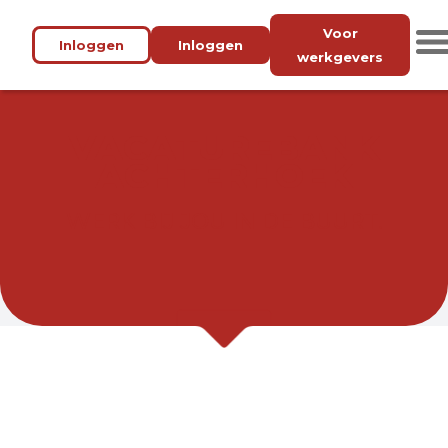
Voor
Inloggen
Inloggen
werkgevers
VACATUREBANK
ACHTERHOEK
WERK BIJ JOU IN DE BUURT.