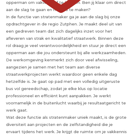
opperman om vakwerk af te leveren. Ben jij klaar om direct
aan de slag te gaan en meters te maken?
In de functie van stratenmaker ga je aan de slag bij onze
opdrachtgever in de regio Zutphen. Je maakt deel uit van
een gedreven team dat zich dagelijks inzet voor het
afleveren van strak en kwalitatief straatwerk. Binnen deze
rol draag je veel verantwoordelijkheid en stuur je direct een
opperman aan die jou ondersteunt bij alle werkzaamheden.
De werkomgeving kenmerkt zich door veel afwisseling,
aangezien je samen met het team aan diverse
straatwerkprojecten werkt waardoor geen enkele dag
hetzelfde is. Je gaat op pad met een volledig uitgeruste
bus vol gereedschap, zodat je elke klus op locatie
professioneel en efficiënt kunt aanpakken. Je werkt
voornamelijk in de buitenlucht waarbij je resultaatgericht te
werk gaat.
Wat deze functie als stratenmaker uniek maakt, is de grote
diversiteit aan projecten en de zelfstandigheid die je
ervaart tijdens het werk. Je krijgt de ruimte om je vakkennis